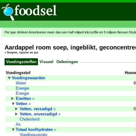
Per jaar drinken Amerikanen meer dan een half miljard kilo koffie en 5 miljoen flessen fris
Aardappel room soep, ingeblikt, geconcentre
»
Soepen, sauzen en jus
Voedingsstoffen
Visueel
Oefeningen
Voedingsstof
Hoeve
Voedingswaarden
Water
8
Energie
Energie
Eiwitten
»
Vetten
»
Vetten, verzadigd
»
0
Vetten, onverzadigd
»
Cholesterol
As
Totaal koolhydraten
»
Voedingsvezels