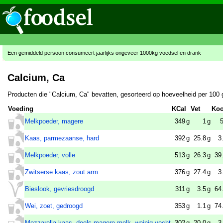
Een gemiddeld persoon consumeert jaarlijks ongeveer 1000kg voedsel en drank
Calcium, Ca
Producten die "Calcium, Ca" bevatten, gesorteerd op hoeveelheid per 100 
Voeding
KCal
Vet
Koo
Melkpoeder, magere
349
g
1
g
Kaas, parmezaanse, hard
392
g
25.8
g
3
Melkpoeder, volle
513
g
26.3
g
39
Zwitserse kaas, zout arm
376
g
27.4
g
3
Bieslook, gevriesdroogd
311
g
3.5
g
64
Wei, zoet, gedroogd
353
g
1.1
g
74
Mozzarella kaas, deels magere melk, weinig vocht
302
g
20.0
g
3