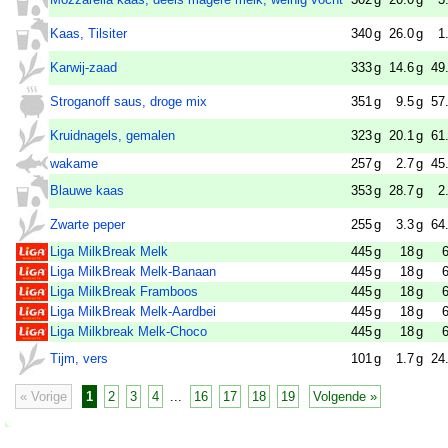
Kaas, Tilsiter
340
g
26.0
g
1
Karwij-zaad
333
g
14.6
g
49
Stroganoff saus, droge mix
351
g
9.5
g
57
Kruidnagels, gemalen
323
g
20.1
g
61
wakame
257
g
2.7
g
45
Blauwe kaas
353
g
28.7
g
2
Zwarte peper
255
g
3.3
g
64
Liga MilkBreak Melk
445
g
18
g
Liga MilkBreak Melk-Banaan
445
g
18
g
Liga MilkBreak Framboos
445
g
18
g
Liga MilkBreak Melk-Aardbei
445
g
18
g
Liga Milkbreak Melk-Choco
445
g
18
g
Tijm, vers
101
g
1.7
g
24
« Vorige
1
2
3
4
...
16
17
18
19
Volgende »