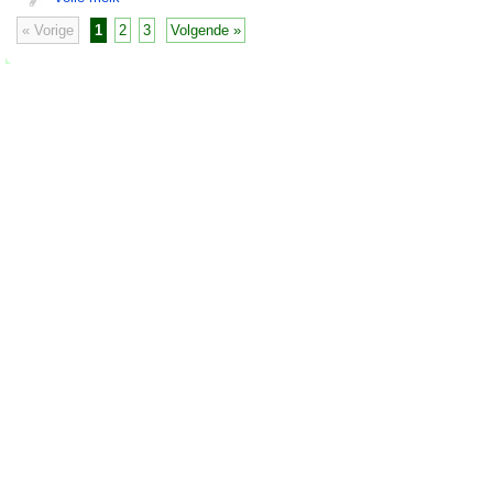
« Vorige
1
2
3
Volgende »