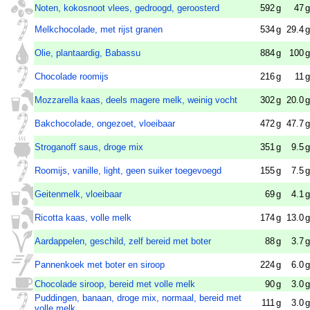
Noten, kokosnoot vlees, gedroogd, geroosterd
592
g
47
g
Melkchocolade, met rijst granen
534
g
29.4
g
Olie, plantaardig, Babassu
884
g
100
g
Chocolade roomijs
216
g
11
g
Mozzarella kaas, deels magere melk, weinig vocht
302
g
20.0
g
Bakchocolade, ongezoet, vloeibaar
472
g
47.7
g
Stroganoff saus, droge mix
351
g
9.5
g
Roomijs, vanille, light, geen suiker toegevoegd
155
g
7.5
g
Geitenmelk, vloeibaar
69
g
4.1
g
Ricotta kaas, volle melk
174
g
13.0
g
Aardappelen, geschild, zelf bereid met boter
88
g
3.7
g
Pannenkoek met boter en siroop
224
g
6.0
g
Chocolade siroop, bereid met volle melk
90
g
3.0
g
Puddingen, banaan, droge mix, normaal, bereid met
111
g
3.0
g
volle melk