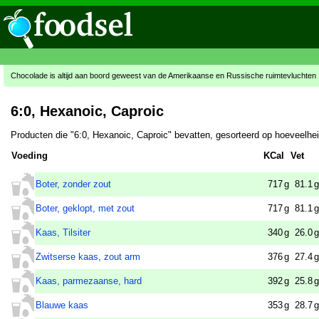
Chocolade is altijd aan boord geweest van de Amerikaanse en Russische ruimtevluchten
6:0, Hexanoic, Caproic
Producten die "6:0, Hexanoic, Caproic" bevatten, gesorteerd op hoeveelhe
Voeding
KCal
Vet
Boter, zonder zout
717
g
81.1
g
Boter, geklopt, met zout
717
g
81.1
g
Kaas, Tilsiter
340
g
26.0
g
Zwitserse kaas, zout arm
376
g
27.4
g
Kaas, parmezaanse, hard
392
g
25.8
g
Blauwe kaas
353
g
28.7
g