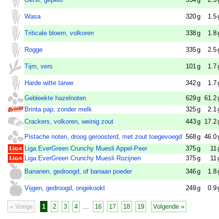
Wasa
320
g
1.5
Triticale bloem, volkoren
338
g
1.8
Rogge
335
g
2.5
Tijm, vers
101
g
1.7
Harde witte tarwe
342
g
1.7
Gebleekte hazelnoten
629
g
61.2
Brinta pap, zonder melk
325
g
2.1
Crackers, volkoren, weinig zout
443
g
17.2
Pistache noten, droog geroosterd, met zout toegevoegd
568
g
46.0
Liga EverGreen Crunchy Muesli Appel-Peer
375
g
11
Liga EverGreen Crunchy Muesli Rozijnen
375
g
11
Bananen, gedroogd, of banaan poeder
346
g
1.8
Vijgen, gedroogd, ongekookt
249
g
0.9
« Vorige
1
2
3
4
...
16
17
18
19
Volgende »