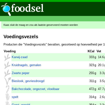
Kaas sluit de maag en zou als laatste geserveerd moeten worden
Voedingsvezels
Producten die "Voedingsvezels" bevatten, gesorteerd op hoeveelheid per 
Voeding
KCal
Vet
Karwij-zaad
333
g
14.6
Kruidnagels, gemalen
323
g
20.1
Zwarte peper
255
g
3.3
Bieslook, gevriesdroogd
311
g
3.5
Bakchocolade, ongezoet, vloeibaar
472
g
47.7
spelt
314
g
2.6
Gerst, gepeld
354
g
2.3