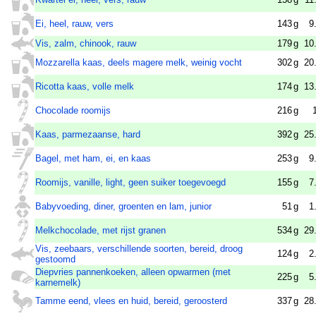
Ei, heel, rauw, vers
143
g
9
Vis, zalm, chinook, rauw
179
g
10
Mozzarella kaas, deels magere melk, weinig vocht
302
g
20
Ricotta kaas, volle melk
174
g
13
Chocolade roomijs
216
g
Kaas, parmezaanse, hard
392
g
25
Bagel, met ham, ei, en kaas
253
g
9
Roomijs, vanille, light, geen suiker toegevoegd
155
g
7
Babyvoeding, diner, groenten en lam, junior
51
g
1
Melkchocolade, met rijst granen
534
g
29
Vis, zeebaars, verschillende soorten, bereid, droog
124
g
2
gestoomd
Diepvries pannenkoeken, alleen opwarmen (met
225
g
5
karnemelk)
Tamme eend, vlees en huid, bereid, geroosterd
337
g
28