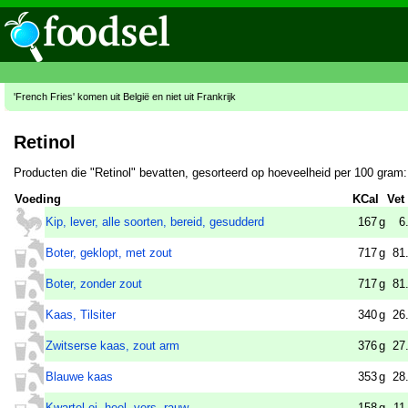
'French Fries' komen uit België en niet uit Frankrijk
Retinol
Producten die "Retinol" bevatten, gesorteerd op hoeveelheid per 100 gram:
Voeding
KCal
Vet
Kip, lever, alle soorten, bereid, gesudderd
167
g
6
Boter, geklopt, met zout
717
g
81
Boter, zonder zout
717
g
81
Kaas, Tilsiter
340
g
26
Zwitserse kaas, zout arm
376
g
27
Blauwe kaas
353
g
28
Kwartel ei, heel, vers, rauw
158
g
11