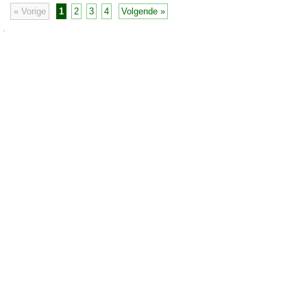
« Vorige
1
2
3
4
Volgende »