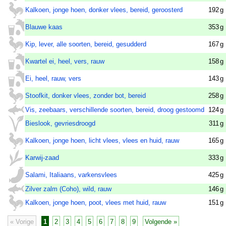
Kalkoen, jonge hoen, donker vlees, bereid, geroosterd
192
g
Blauwe kaas
353
g
Kip, lever, alle soorten, bereid, gesudderd
167
g
Kwartel ei, heel, vers, rauw
158
g
Ei, heel, rauw, vers
143
g
Stoofkit, donker vlees, zonder bot, bereid
258
g
Vis, zeebaars, verschillende soorten, bereid, droog gestoomd
124
g
Bieslook, gevriesdroogd
311
g
Kalkoen, jonge hoen, licht vlees, vlees en huid, rauw
165
g
Karwij-zaad
333
g
Salami, Italiaans, varkensvlees
425
g
Zilver zalm (Coho), wild, rauw
146
g
Kalkoen, jonge hoen, poot, vlees met huid, rauw
151
g
« Vorige
1
2
3
4
5
6
7
8
9
Volgende »