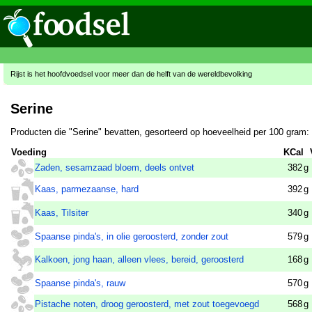
Rijst is het hoofdvoedsel voor meer dan de helft van de wereldbevolking
Serine
Producten die "Serine" bevatten, gesorteerd op hoeveelheid per 100 gram:
Voeding
KCal
Zaden, sesamzaad bloem, deels ontvet
382
g
Kaas, parmezaanse, hard
392
g
Kaas, Tilsiter
340
g
Spaanse pinda's, in olie geroosterd, zonder zout
579
g
Kalkoen, jong haan, alleen vlees, bereid, geroosterd
168
g
Spaanse pinda's, rauw
570
g
Pistache noten, droog geroosterd, met zout toegevoegd
568
g