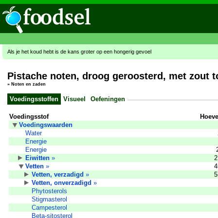
Als je het koud hebt is de kans groter op een hongerig gevoel
Pistache noten, droog geroosterd, met zout 
»
Noten en zaden
Voedingsstoffen
Visueel
Oefeningen
Voedingsstof
Hoeve
Voedingswaarden
Water
Energie
Energie
Eiwitten
»
2
Vetten
»
4
Vetten, verzadigd
»
5
Vetten, onverzadigd
»
Phytosterols
Stigmasterol
Campesterol
Beta-sitosterol