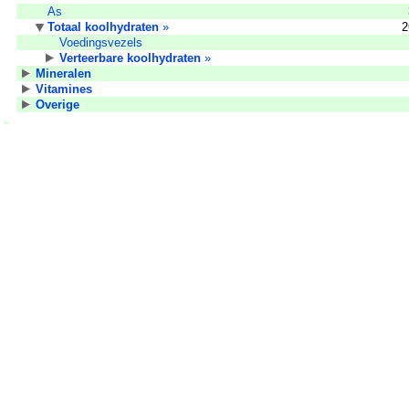
As
Totaal koolhydraten
»
2
Voedingsvezels
Verteerbare koolhydraten
»
Mineralen
Vitamines
Overige