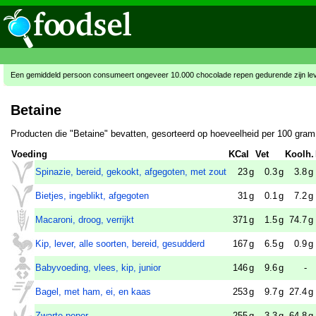
Een gemiddeld persoon consumeert ongeveer 10.000 chocolade repen gedurende zijn le
Betaine
Producten die "Betaine" bevatten, gesorteerd op hoeveelheid per 100 gram
Voeding
KCal
Vet
Koolh.
Spinazie, bereid, gekookt, afgegoten, met zout
23
g
0.3
g
3.8
g
Bietjes, ingeblikt, afgegoten
31
g
0.1
g
7.2
g
Macaroni, droog, verrijkt
371
g
1.5
g
74.7
g
Kip, lever, alle soorten, bereid, gesudderd
167
g
6.5
g
0.9
g
Babyvoeding, vlees, kip, junior
146
g
9.6
g
-
Bagel, met ham, ei, en kaas
253
g
9.7
g
27.4
g
Zwarte peper
255
g
3.3
g
64.8
g