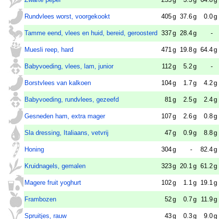
Rundvlees worst, voorgekookt
405
g
37.6
g
0.0
g
Tamme eend, vlees en huid, bereid, geroosterd
337
g
28.4
g
-
Muesli reep, hard
471
g
19.8
g
64.4
g
Babyvoeding, vlees, lam, junior
112
g
5.2
g
-
Borstvlees van kalkoen
104
g
1.7
g
4.2
g
Babyvoeding, rundvlees, gezeefd
81
g
2.5
g
2.4
g
Gesneden ham, extra mager
107
g
2.6
g
0.8
g
Sla dressing, Italiaans, vetvrij
47
g
0.9
g
8.8
g
Honing
304
g
-
82.4
g
Kruidnagels, gemalen
323
g
20.1
g
61.2
g
Magere fruit yoghurt
102
g
1.1
g
19.1
g
Frambozen
52
g
0.7
g
11.9
g
Spruitjes, rauw
43
g
0.3
g
9.0
g