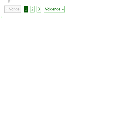
« Vorige
1
2
3
Volgende »