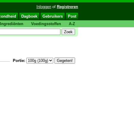
Inloggen
of
Registreren
zondheid
Dagboek
Gebruikers
Post
Ingrediënten
Voedingsstoffen
A-Z
Portie: