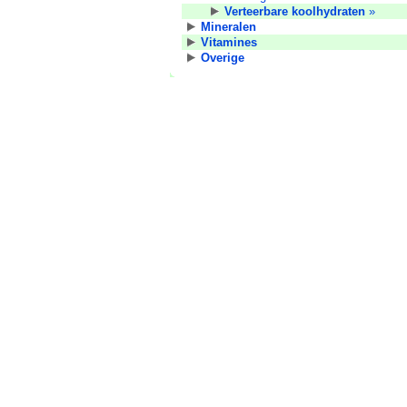
Verteerbare koolhydraten
»
Mineralen
Vitamines
Overige