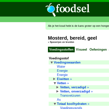
Als je het koud hebt is de kans groter op een honge
Mosterd, bereid, geel
»
Specerijen en kruiden
Voedingsstoffen
Visueel
Oefeningen
Voedingsstof
Voedingswaarden
Water
Energie
Energie
Eiwitten
»
Vetten
»
Vetten, verzadigd
»
Vetten, onverzadigd
»
Transvetzuren
As
Totaal koolhydraten
»
Voedingsvezels