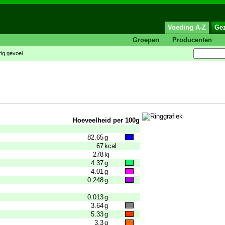
Voeding A-Z
Ge
Groepen
Producenten
rig gevoel
Hoeveelheid per 100g
82.65
g
67
kcal
278
kj
4.37
g
4.01
g
0.248
g
0.013
g
3.64
g
5.33
g
3.3
g