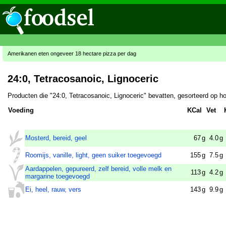
Amerikanen eten ongeveer 18 hectare pizza per dag
24:0, Tetracosanoic, Lignoceric
Producten die "24:0, Tetracosanoic, Lignoceric" bevatten, gesorteerd op h
Voeding
KCal
Vet
Mosterd, bereid, geel
67
g
4.0
g
Roomijs, vanille, light, geen suiker toegevoegd
155
g
7.5
g
Aardappelen, gepureerd, zelf bereid, volle melk en
113
g
4.2
g
margarine toegevoegd
Ei, heel, rauw, vers
143
g
9.9
g