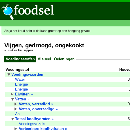
Als je het koud hebt is de kans groter op een hongerig gevoel
Vijgen, gedroogd, ongekookt
»
Fruit en fruitsappen
Voedingsstoffen
Visueel
Oefeningen
Voedingsstof
Hoeve
Voedingswaarden
Water
3
Energie
Energie
Eiwitten
»
Vetten
»
Vetten, verzadigd
»
0
Vetten, onverzadigd
»
As
Totaal koolhydraten
»
6
Voedingsvezels
Verteerbare koolhydraten
»