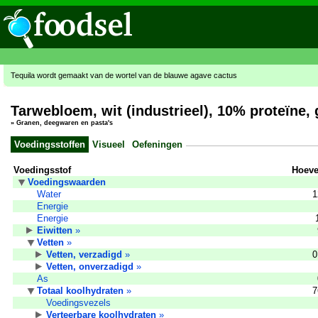
Tequila wordt gemaakt van de wortel van de blauwe agave cactus
Tarwebloem, wit (industrieel), 10% proteïne, g
»
Granen, deegwaren en pasta's
Voedingsstoffen
Visueel
Oefeningen
Voedingsstof
Hoeve
Voedingswaarden
Water
1
Energie
Energie
Eiwitten
»
Vetten
»
Vetten, verzadigd
»
0
Vetten, onverzadigd
»
As
Totaal koolhydraten
»
7
Voedingsvezels
Verteerbare koolhydraten
»