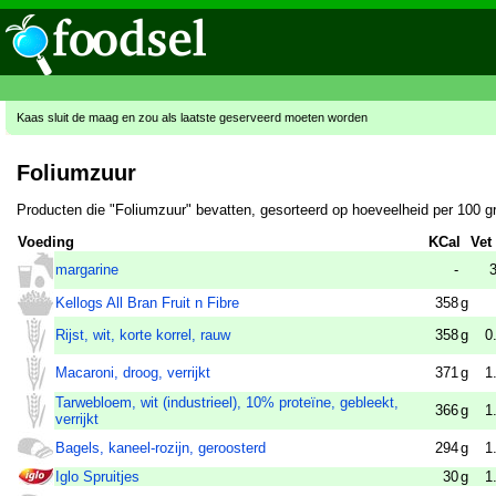
Kaas sluit de maag en zou als laatste geserveerd moeten worden
Foliumzuur
Producten die "Foliumzuur" bevatten, gesorteerd op hoeveelheid per 100 g
Voeding
KCal
Vet
margarine
-
Kellogs All Bran Fruit n Fibre
358
g
Rijst, wit, korte korrel, rauw
358
g
0
Macaroni, droog, verrijkt
371
g
1
Tarwebloem, wit (industrieel), 10% proteïne, gebleekt,
366
g
1
verrijkt
Bagels, kaneel-rozijn, geroosterd
294
g
1
Iglo Spruitjes
30
g
1