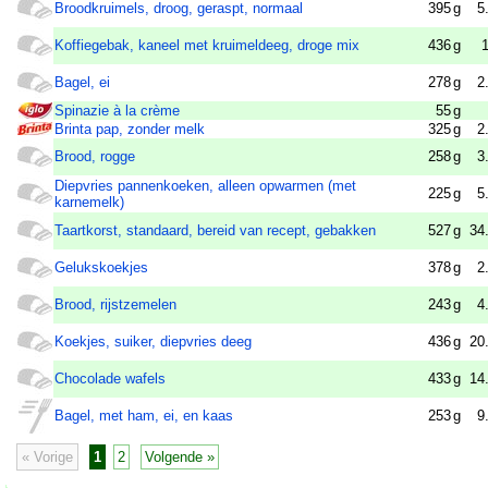
Broodkruimels, droog, geraspt, normaal
395
g
5
Koffiegebak, kaneel met kruimeldeeg, droge mix
436
g
Bagel, ei
278
g
2
Spinazie à la crème
55
g
Brinta pap, zonder melk
325
g
2
Brood, rogge
258
g
3
Diepvries pannenkoeken, alleen opwarmen (met
225
g
5
karnemelk)
Taartkorst, standaard, bereid van recept, gebakken
527
g
34
Gelukskoekjes
378
g
2
Brood, rijstzemelen
243
g
4
Koekjes, suiker, diepvries deeg
436
g
20
Chocolade wafels
433
g
14
Bagel, met ham, ei, en kaas
253
g
9
« Vorige
1
2
Volgende »