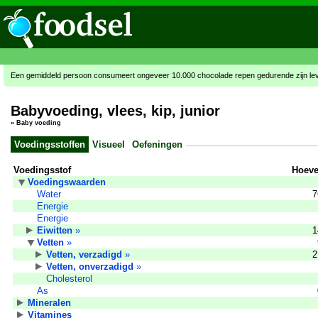
Een gemiddeld persoon consumeert ongeveer 10.000 chocolade repen gedurende zijn le
Babyvoeding, vlees, kip, junior
»
Baby voeding
Voedingsstoffen
Visueel
Oefeningen
Voedingsstof
Hoeve
Voedingswaarden
Water
7
Energie
Energie
Eiwitten
»
1
Vetten
»
Vetten, verzadigd
»
2
Vetten, onverzadigd
»
Cholesterol
As
Mineralen
Vitamines