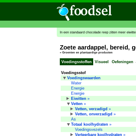
In een standaard chocolade reep zitten meer eiwitt
Zoete aardappel, bereid, 
»
Groenten en plantaardige producten
Voedingsstoffen
Visueel
Oefeningen
Voedingsstof
Voedingswaarden
Water
Energie
Energie
Eiwitten
»
Vetten
»
Vetten, verzadigd
»
Vetten, onverzadigd
»
As
Totaal koolhydraten
»
Voedingsvezels
Verteerbare koolhydraten
»