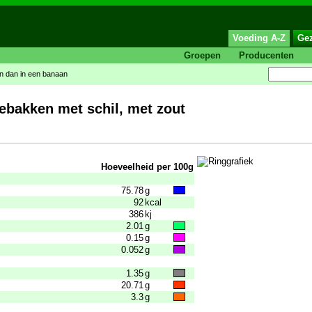
Voeding A-Z
Ge
Groepen
Producenten
en dan in een banaan
gebakken met schil, met zout
Hoeveelheid per 100g
75.78
g
92
kcal
386
kj
2.01
g
0.15
g
0.052
g
1.35
g
20.71
g
3.3
g