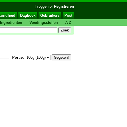
Inloggen
of
Registreren
zondheid
Dagboek
Gebruikers
Post
Ingrediënten
Voedingsstoffen
A-Z
Portie: