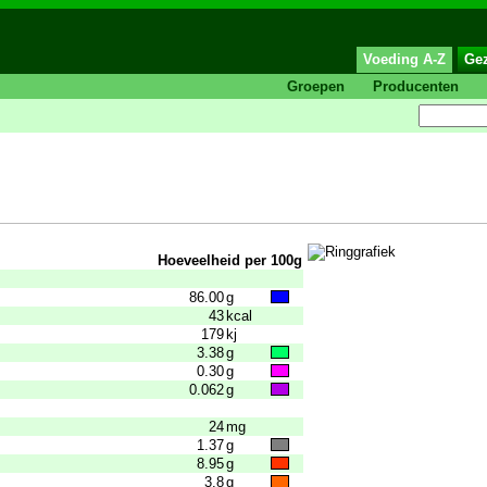
Voeding A-Z
Ge
Groepen
Producenten
Hoeveelheid per 100g
86.00
g
43
kcal
179
kj
3.38
g
0.30
g
0.062
g
24
mg
1.37
g
8.95
g
3.8
g