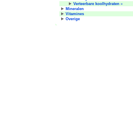
Verteerbare koolhydraten
»
Mineralen
Vitamines
Overige