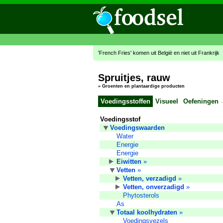
'French Fries' komen uit België en niet uit Frankrijk
Spruitjes, rauw
»
Groenten en plantaardige producten
Voedingsstoffen
Visueel
Oefeningen
Voedingsstof
Voedingswaarden
Water
Energie
Energie
Eiwitten
»
Vetten
»
Vetten, verzadigd
»
Vetten, onverzadigd
»
Phytosterols
As
Totaal koolhydraten
»
Voedingsvezels