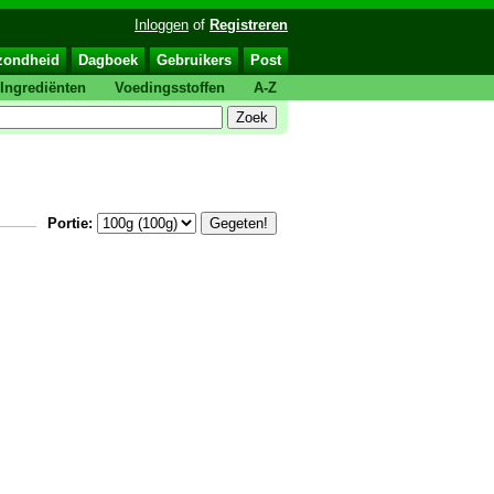
Inloggen
of
Registreren
zondheid
Dagboek
Gebruikers
Post
Ingrediënten
Voedingsstoffen
A-Z
Portie: