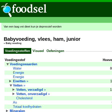
Van een laag vet dieet kun je depressief worden
Babyvoeding, vlees, ham, junior
»
Baby voeding
Voedingsstoffen
Visueel
Oefeningen
Voedingsstof
Hoeve
Voedingswaarden
Water
8
Energie
Energie
Eiwitten
»
1
Vetten
»
Vetten, verzadigd
»
1
Vetten, onverzadigd
»
Cholesterol
As
Totaal koolhydraten
Mineralen