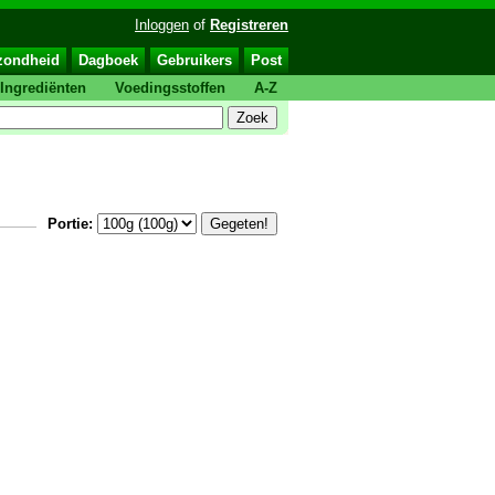
Inloggen
of
Registreren
zondheid
Dagboek
Gebruikers
Post
Ingrediënten
Voedingsstoffen
A-Z
Portie: