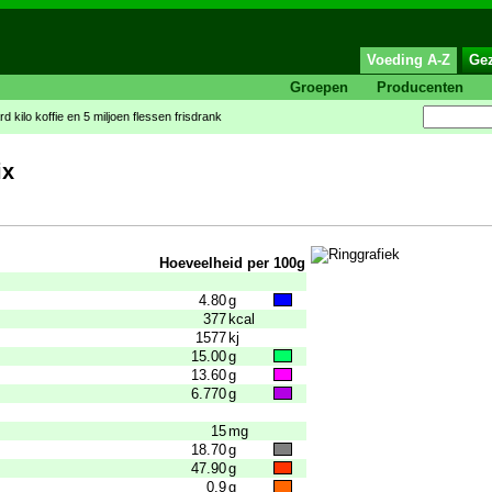
Voeding A-Z
Ge
Groepen
Producenten
 kilo koffie en 5 miljoen flessen frisdrank
ix
Hoeveelheid per 100g
4.80
g
377
kcal
1577
kj
15.00
g
13.60
g
6.770
g
15
mg
18.70
g
47.90
g
0.9
g