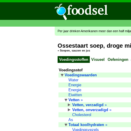
Per jaar drinken Amerikanen meer dan een half miljard
Ossestaart soep, droge m
»
Soepen, sauzen en jus
Voedingsstoffen
Visueel
Oefeningen
Voedingsstof
Voedingswaarden
Water
Energie
Energie
Eiwitten
Vetten
»
Vetten, verzadigd
»
Vetten, onverzadigd
»
Cholesterol
As
Totaal koolhydraten
»
Voedingsvezels