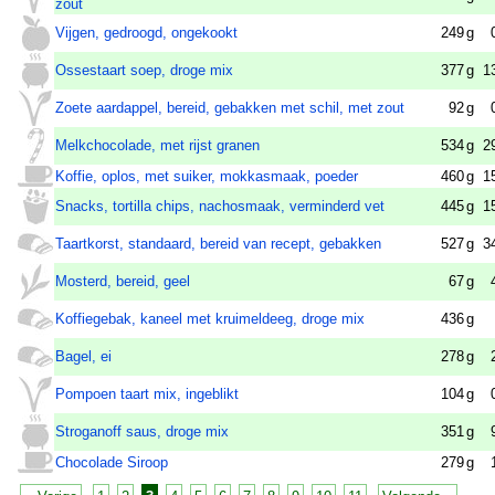
zout
Vijgen, gedroogd, ongekookt
249
g
Ossestaart soep, droge mix
377
g
1
Zoete aardappel, bereid, gebakken met schil, met zout
92
g
Melkchocolade, met rijst granen
534
g
2
Koffie, oplos, met suiker, mokkasmaak, poeder
460
g
1
Snacks, tortilla chips, nachosmaak, verminderd vet
445
g
1
Taartkorst, standaard, bereid van recept, gebakken
527
g
3
Mosterd, bereid, geel
67
g
Koffiegebak, kaneel met kruimeldeeg, droge mix
436
g
Bagel, ei
278
g
Pompoen taart mix, ingeblikt
104
g
Stroganoff saus, droge mix
351
g
Chocolade Siroop
279
g