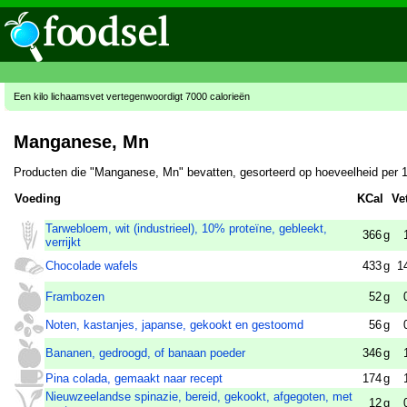
Een kilo lichaamsvet vertegenwoordigt 7000 calorieën
Manganese, Mn
Producten die "Manganese, Mn" bevatten, gesorteerd op hoeveelheid per 
Voeding
KCal
Ve
Tarwebloem, wit (industrieel), 10% proteïne, gebleekt,
366
g
verrijkt
Chocolade wafels
433
g
1
Frambozen
52
g
Noten, kastanjes, japanse, gekookt en gestoomd
56
g
Bananen, gedroogd, of banaan poeder
346
g
Pina colada, gemaakt naar recept
174
g
Nieuwzeelandse spinazie, bereid, gekookt, afgegoten, met
12
g