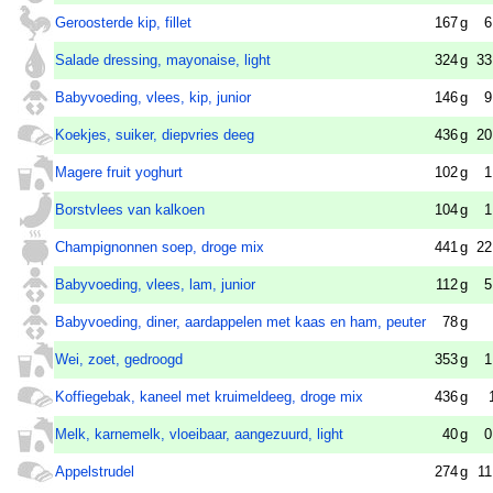
Geroosterde kip, fillet
167
g
6
Salade dressing, mayonaise, light
324
g
33
Babyvoeding, vlees, kip, junior
146
g
9
Koekjes, suiker, diepvries deeg
436
g
20
Magere fruit yoghurt
102
g
1
Borstvlees van kalkoen
104
g
1
Champignonnen soep, droge mix
441
g
22
Babyvoeding, vlees, lam, junior
112
g
5
Babyvoeding, diner, aardappelen met kaas en ham, peuter
78
g
Wei, zoet, gedroogd
353
g
1
Koffiegebak, kaneel met kruimeldeeg, droge mix
436
g
Melk, karnemelk, vloeibaar, aangezuurd, light
40
g
0
Appelstrudel
274
g
11