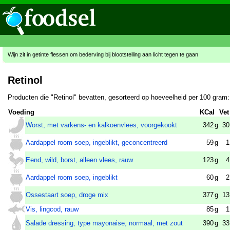
Wijn zit in getinte flessen om bederving bij blootstelling aan licht tegen te gaan
Retinol
Producten die "Retinol" bevatten, gesorteerd op hoeveelheid per 100 gram:
Voeding
KCal
Vet
Worst, met varkens- en kalkoenvlees, voorgekookt
342
g
30
Aardappel room soep, ingeblikt, geconcentreerd
59
g
1
Eend, wild, borst, alleen vlees, rauw
123
g
4
Aardappel room soep, ingeblikt
60
g
2
Ossestaart soep, droge mix
377
g
13
Vis, lingcod, rauw
85
g
1
Salade dressing, type mayonaise, normaal, met zout
390
g
33