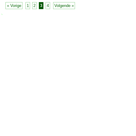
« Vorige
1
2
3
4
Volgende »