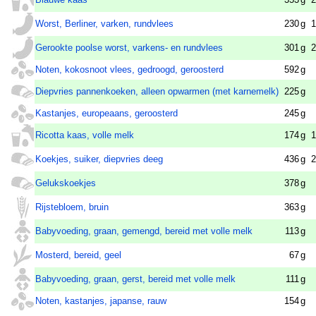
Worst, Berliner, varken, rundvlees
230
g
1
Gerookte poolse worst, varkens- en rundvlees
301
g
2
Noten, kokosnoot vlees, gedroogd, geroosterd
592
g
Diepvries pannenkoeken, alleen opwarmen (met karnemelk)
225
g
Kastanjes, europeaans, geroosterd
245
g
Ricotta kaas, volle melk
174
g
1
Koekjes, suiker, diepvries deeg
436
g
2
Gelukskoekjes
378
g
Rijstebloem, bruin
363
g
Babyvoeding, graan, gemengd, bereid met volle melk
113
g
Mosterd, bereid, geel
67
g
Babyvoeding, graan, gerst, bereid met volle melk
111
g
Noten, kastanjes, japanse, rauw
154
g