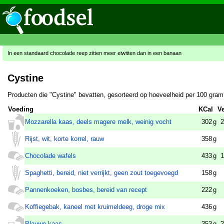
In een standaard chocolade reep zitten meer eiwitten dan in een banaan
Cystine
Producten die "Cystine" bevatten, gesorteerd op hoeveelheid per 100 gram
Voeding
KCal
Ve
Mozzarella kaas, deels magere melk, weinig vocht
302
g
2
Rijst, wit, korte korrel, rauw
358
g
Chocolade wafels
433
g
1
Spaghetti, bereid, niet verrijkt, geen zout toegevoegd
158
g
Pannenkoeken, bosbes, bereid van recept
222
g
Koffiegebak, kaneel met kruimeldeeg, droge mix
436
g
Blauwe kaas
353
g
2