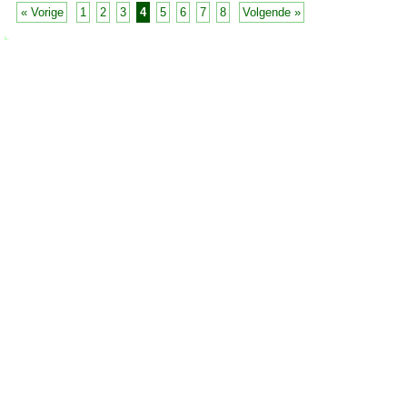
« Vorige
1
2
3
4
5
6
7
8
Volgende »