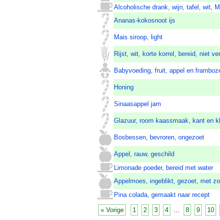
Alcoholische drank, wijn, tafel, wit, 
Ananas-kokosnoot ijs
Mais siroop, light
Rijst, wit, korte korrel, bereid, niet ver
Babyvoeding, fruit, appel en framboze
Honing
Sinaasappel jam
Glazuur, room kaassmaak, kant en k
Bosbessen, bevroren, ongezoet
Appel, rauw, geschild
Limonade poeder, bereid met water
Appelmoes, ingeblikt, gezoet, met zo
Pina colada, gemaakt naar recept
« Vorige
1
2
3
4
...
8
9
10