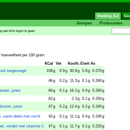
Voeding A-Z
Ge
Groepen
Producenten
ing aan licht tegen te gaan
p hoeveelheid per 100 gram:
KCal
Vet
Koolh.
Eiwit
As
 zout toegevoegd
158
g
0.9
g
30.9
g
5.8
g
0.270
g
46
g
0.2
g
11.3
g
0.1
g
0.260
g
naan, junior
66
g
0.1
g
16.2
g
0.4
g
0.260
g
82
g
-
2.3
g
0.1
g
0.250
g
ikozen, junior
47
g
0.2
g
12.4
g
0.2
g
0.240
g
op, vaste delen met vocht
42
g
0.1
g
11.1
g
0.4
g
0.240
g
oet, verrijkt met vitamine C
47
g
0.1
g
11.7
g
0.1
g
0.220
g