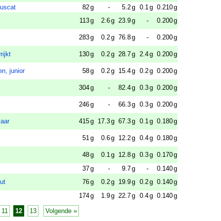
Muscat
82
g
-
5.2
g
0.1
g
0.210
g
113
g
2.6
g
23.9
g
-
0.200
g
283
g
0.2
g
76.8
g
-
0.200
g
rijkt
130
g
0.2
g
28.7
g
2.4
g
0.200
g
n, junior
58
g
0.2
g
15.4
g
0.2
g
0.200
g
304
g
-
82.4
g
0.3
g
0.200
g
246
g
-
66.3
g
0.3
g
0.200
g
laar
415
g
17.3
g
67.3
g
0.1
g
0.180
g
51
g
0.6
g
12.2
g
0.4
g
0.180
g
48
g
0.1
g
12.8
g
0.3
g
0.170
g
37
g
-
9.7
g
-
0.140
g
ut
76
g
0.2
g
19.9
g
0.2
g
0.140
g
174
g
1.9
g
22.7
g
0.4
g
0.140
g
11
12
13
Volgende »