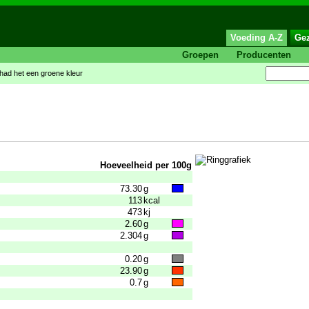
Voeding A-Z
Ge
Groepen
Producenten
had het een groene kleur
Hoeveelheid per 100g
73.30
g
113
kcal
473
kj
2.60
g
2.304
g
0.20
g
23.90
g
0.7
g