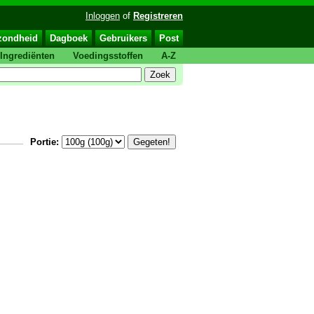
Inloggen
of
Registreren
zondheid
Dagboek
Gebruikers
Post
Ingrediënten
Voedingsstoffen
A-Z
Portie: