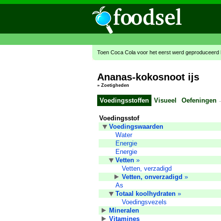
Toen Coca Cola voor het eerst werd geproduceerd 
Ananas-kokosnoot ijs
»
Zoetigheden
Voedingsstoffen
Visueel
Oefeningen
Voedingsstof
Voedingswaarden
Water
Energie
Energie
Vetten
»
Vetten, verzadigd
Vetten, onverzadigd
»
As
Totaal koolhydraten
»
Voedingsvezels
Mineralen
Vitamines