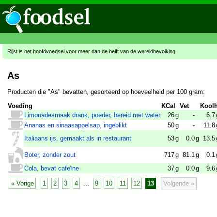
Rijst is het hoofdvoedsel voor meer dan de helft van de wereldbevolking
As
Producten die "As" bevatten, gesorteerd op hoeveelheid per 100 gram:
Voeding
KCal
Vet
Koolh
Limonadesmaak drank, poeder, bereid met water
26
g
-
6.7
Ananas en sinaasappelsap, ingeblikt
50
g
-
11.8
Italiaans ijs, gemaakt als in restaurant
53
g
0.0
g
13.5
Boter, zonder zout
717
g
81.1
g
0.1
Cola, bevat cafeïne
37
g
0.0
g
9.6
« Vorige
1
2
3
4
...
9
10
11
12
13
Volgende »