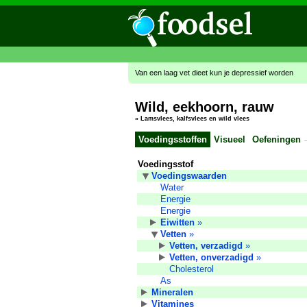
Van een laag vet dieet kun je depressief worden
Wild, eekhoorn, rauw
»
Lamsvlees, kalfsvlees en wild vlees
Voedingsstoffen
Visueel
Oefeningen
Voedingsstof
Voedingswaarden
Water
Energie
Energie
Eiwitten
»
Vetten
»
Vetten, verzadigd
»
Vetten, onverzadigd
»
Cholesterol
As
Mineralen
Vitamines