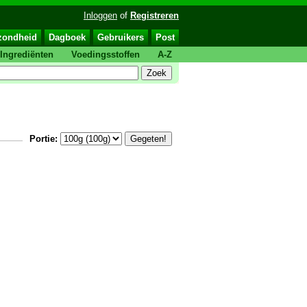
Inloggen
of
Registreren
zondheid
Dagboek
Gebruikers
Post
Ingrediënten
Voedingsstoffen
A-Z
Portie: