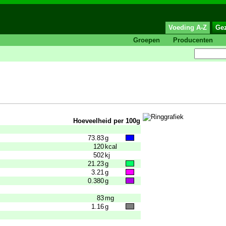
Voeding A-Z
Ge
Groepen
Producenten
Hoeveelheid per 100g
73.83
g
120
kcal
502
kj
21.23
g
3.21
g
0.380
g
83
mg
1.16
g