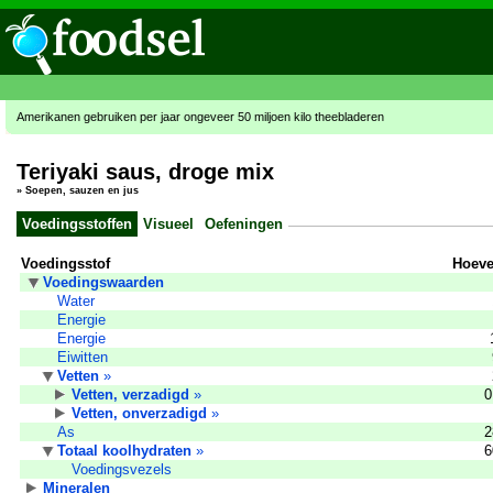
Amerikanen gebruiken per jaar ongeveer 50 miljoen kilo theebladeren
Teriyaki saus, droge mix
»
Soepen, sauzen en jus
Voedingsstoffen
Visueel
Oefeningen
Voedingsstof
Hoeve
Voedingswaarden
Water
Energie
Energie
Eiwitten
Vetten
»
Vetten, verzadigd
»
0
Vetten, onverzadigd
»
As
2
Totaal koolhydraten
»
6
Voedingsvezels
Mineralen