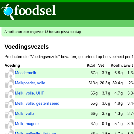
Amerikanen eten ongeveer 18 hectare pizza per dag
Voedingsvezels
Producten die "Voedingsvezels" bevatten, gesorteerd op hoeveelheid per 
Voeding
KCal
Vet
Koolh.
Eiwit
Moedermelk
67
g
3.7
g
6.8
g
1.3
Melkpoeder, volle
513
g
26.3
g
39.4
g
26
Melk, volle, UHT
65
g
3.7
g
4.7
g
3.3
Melk, volle, gesteriliseerd
65
g
3.6
g
4.8
g
3.4
Melk, volle
66
g
3.7
g
4.3
g
3.7
Melk, magere
37
g
0.1
g
5.1
g
3.9
Melk, halfvolle, Natrium-
45
g
1.5
g
4.7
g
3.2