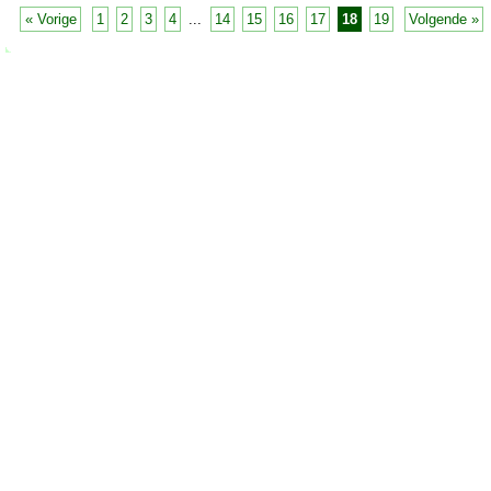
« Vorige
1
2
3
4
...
14
15
16
17
18
19
Volgende »