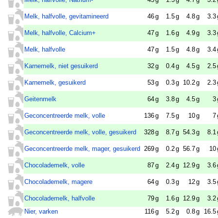
Melk, halfvolle, gevitamineerd
46
g
1.5
g
4.8
g
3.3
Melk, halfvolle, Calcium+
47
g
1.6
g
4.9
g
3.3
Melk, halfvolle
47
g
1.5
g
4.8
g
3.4
Karnemelk, niet gesuikerd
32
g
0.4
g
4.5
g
2.5
Karnemelk, gesuikerd
53
g
0.3
g
10.2
g
2.3
Geitenmelk
64
g
3.8
g
4.5
g
3
Geconcentreerde melk, volle
136
g
7.5
g
10
g
7
Geconcentreerde melk, volle, gesuikerd
328
g
8.7
g
54.3
g
8.1
Geconcentreerde melk, mager, gesuikerd
269
g
0.2
g
56.7
g
10
Chocolademelk, volle
87
g
2.4
g
12.9
g
3.6
Chocolademelk, magere
64
g
0.3
g
12
g
3.5
Chocolademelk, halfvolle
79
g
1.6
g
12.9
g
3.2
Nier, varken
116
g
5.2
g
0.8
g
16.5