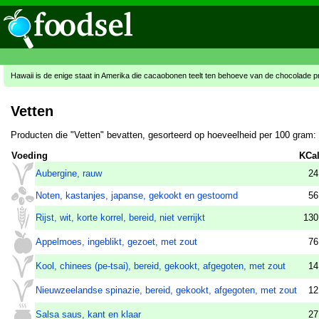
Hawaii is de enige staat in Amerika die cacaobonen teelt ten behoeve van de chocolade p
Vetten
Producten die "Vetten" bevatten, gesorteerd op hoeveelheid per 100 gram:
Voeding
KCa
Aubergine, rauw
24
Noten, kastanjes, japanse, gekookt en gestoomd
56
Rijst, wit, korte korrel, bereid, niet verrijkt
130
Appelmoes, ingeblikt, gezoet, met zout
76
Kool, chinees (pe-tsai), bereid, gekookt, afgegoten, met zout
14
Nieuwzeelandse spinazie, bereid, gekookt, afgegoten, met zout
12
Salsa saus, kant en klaar
27