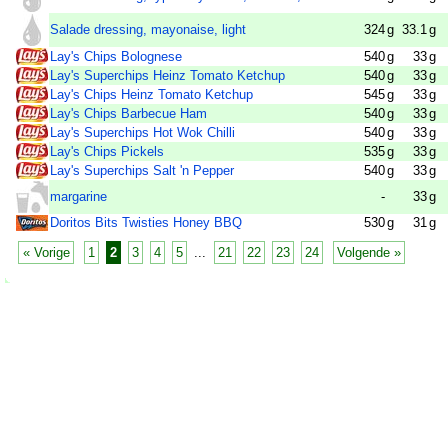
Salade dressing, mayonaise, light
324
g
33.1
g
Lay's Chips Bolognese
540
g
33
g
Lay's Superchips Heinz Tomato Ketchup
540
g
33
g
Lay's Chips Heinz Tomato Ketchup
545
g
33
g
Lay's Chips Barbecue Ham
540
g
33
g
Lay's Superchips Hot Wok Chilli
540
g
33
g
Lay's Chips Pickels
535
g
33
g
Lay's Superchips Salt 'n Pepper
540
g
33
g
margarine
-
33
g
Doritos Bits Twisties Honey BBQ
530
g
31
g
« Vorige
1
2
3
4
5
...
21
22
23
24
Volgende »