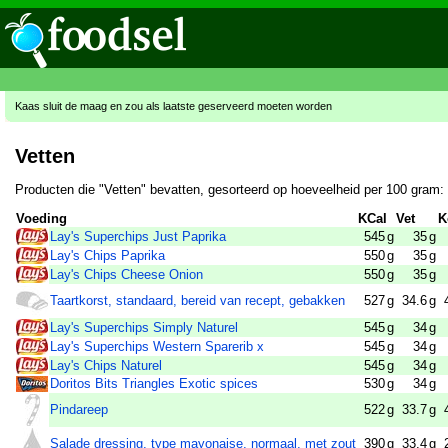
Kaas sluit de maag en zou als laatste geserveerd moeten worden
Vetten
Producten die "Vetten" bevatten, gesorteerd op hoeveelheid per 100 gram:
Voeding
KCal
Vet
K
Lay's Superchips Just Paprika
545
g
35
g
Lay's Chips Paprika
550
g
35
g
Lay's Chips Cheese Onion
550
g
35
g
Taartkorst, standaard, bereid van recept, gebakken
527
g
34.6
g
Lay's Superchips Simply Naturel
545
g
34
g
Lay's Superchips Western Sparerib x
545
g
34
g
Lay's Chips Naturel
545
g
34
g
Doritos Bits Triangles Exotic spices
530
g
34
g
Pindareep
522
g
33.7
g
Salade dressing, type mayonaise, normaal, met zout
390
g
33.4
g