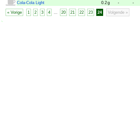
Cola-Cola Light
0.2
g
-
-
« Vorige
1
2
3
4
...
20
21
22
23
24
Volgende »