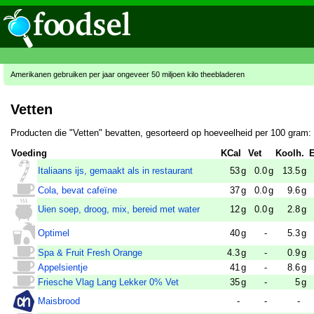
Amerikanen gebruiken per jaar ongeveer 50 miljoen kilo theebladeren
Vetten
Producten die "Vetten" bevatten, gesorteerd op hoeveelheid per 100 gram:
Voeding
KCal
Vet
Koolh.
E
Italiaans ijs, gemaakt als in restaurant
53
g
0.0
g
13.5
g
Cola, bevat cafeïne
37
g
0.0
g
9.6
g
Uien soep, droog, mix, bereid met water
12
g
0.0
g
2.8
g
Optimel
40
g
-
5.3
g
Spa & Fruit Fresh Orange
4.3
g
-
0.9
g
Appelsientje
41
g
-
8.6
g
Friesche Vlag Lang Lekker 0% Vet
35
g
-
5
g
Maisbrood
-
-
-