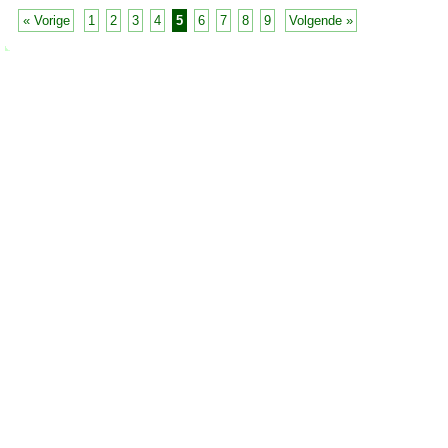
« Vorige
1
2
3
4
5
6
7
8
9
Volgende »