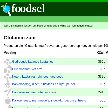
Wijn zit in getinte flessen om bederving bij blootstelling aan licht tegen te gaan
Glutamic zuur
Producten die "Glutamic zuur" bevatten, gesorteerd op hoeveelheid per 10
Voeding
KCal
V
Gedroogde japanse kastanjes
360
g
Fruit yoghurt, vet arm
95
g
Noten, kastanjes, chinees, gedroogd
363
g
Babyvoeding, diner, rundvlees en rijst, peuter
82
g
Pannenkoek met boter en siroop
224
g
Kalkoensoep, met noedels, ingeblikt, geconcentreerd
55
g