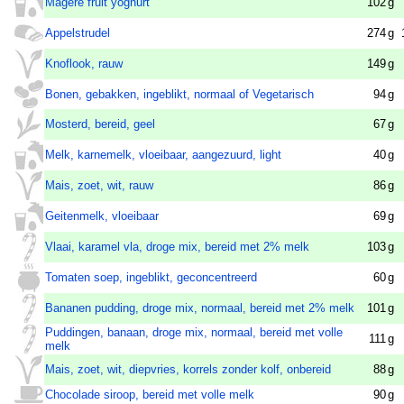
Magere fruit yoghurt
102
g
Appelstrudel
274
g
Knoflook, rauw
149
g
Bonen, gebakken, ingeblikt, normaal of Vegetarisch
94
g
Mosterd, bereid, geel
67
g
Melk, karnemelk, vloeibaar, aangezuurd, light
40
g
Mais, zoet, wit, rauw
86
g
Geitenmelk, vloeibaar
69
g
Vlaai, karamel vla, droge mix, bereid met 2% melk
103
g
Tomaten soep, ingeblikt, geconcentreerd
60
g
Bananen pudding, droge mix, normaal, bereid met 2% melk
101
g
Puddingen, banaan, droge mix, normaal, bereid met volle
111
g
melk
Mais, zoet, wit, diepvries, korrels zonder kolf, onbereid
88
g
Chocolade siroop, bereid met volle melk
90
g