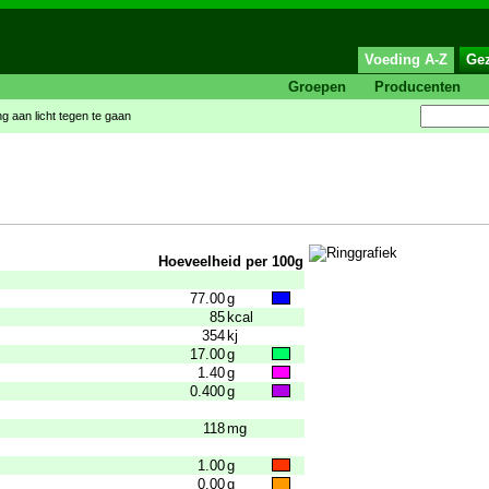
Voeding A-Z
Ge
Groepen
Producenten
ing aan licht tegen te gaan
Hoeveelheid per 100g
77.00
g
85
kcal
354
kj
17.00
g
1.40
g
0.400
g
118
mg
1.00
g
0.00
g