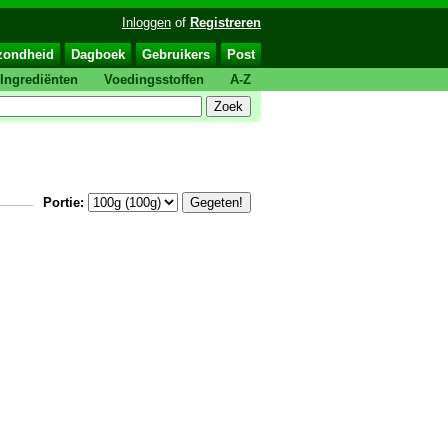
Inloggen
of
Registreren
zondheid
Dagboek
Gebruikers
Post
Ingrediënten
Voedingsstoffen
A-Z
Portie: