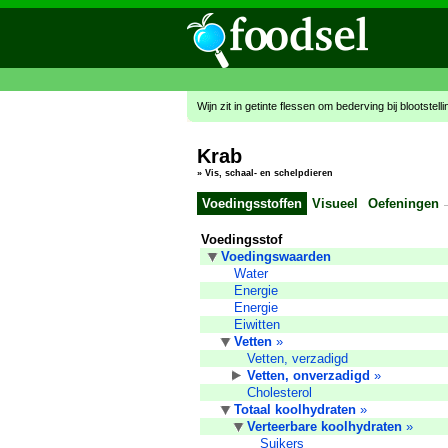
Wijn zit in getinte flessen om bederving bij blootstell
Krab
»
Vis, schaal- en schelpdieren
Voedingsstoffen
Visueel
Oefeningen
Voedingsstof
Voedingswaarden
Water
Energie
Energie
Eiwitten
Vetten
»
Vetten, verzadigd
Vetten, onverzadigd
»
Cholesterol
Totaal koolhydraten
»
Verteerbare koolhydraten
»
Suikers