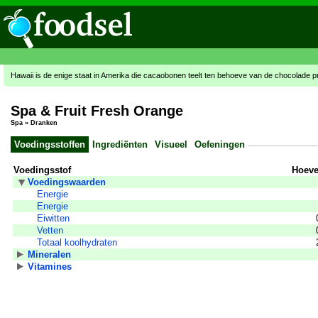
Hawaii is de enige staat in Amerika die cacaobonen teelt ten behoeve van de chocolade p
Spa & Fruit Fresh Orange
Spa
»
Dranken
Voedingsstoffen
Ingrediënten
Visueel
Oefeningen
Voedingsstof
Hoeve
Voedingswaarden
Energie
Energie
Eiwitten
Vetten
Totaal koolhydraten
Mineralen
Vitamines