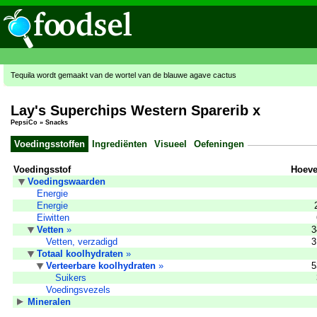
Tequila wordt gemaakt van de wortel van de blauwe agave cactus
Lay's Superchips Western Sparerib x
PepsiCo
»
Snacks
Voedingsstoffen
Ingrediënten
Visueel
Oefeningen
Voedingsstof
Hoeve
Voedingswaarden
Energie
Energie
Eiwitten
Vetten
»
3
Vetten, verzadigd
3
Totaal koolhydraten
»
Verteerbare koolhydraten
»
5
Suikers
Voedingsvezels
Mineralen