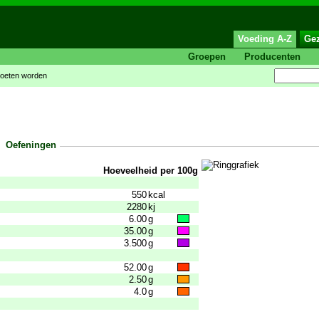
Voeding A-Z
Ge
Groepen
Producenten
moeten worden
Oefeningen
Hoeveelheid per 100g
550
kcal
2280
kj
6.00
g
35.00
g
3.500
g
52.00
g
2.50
g
4.0
g