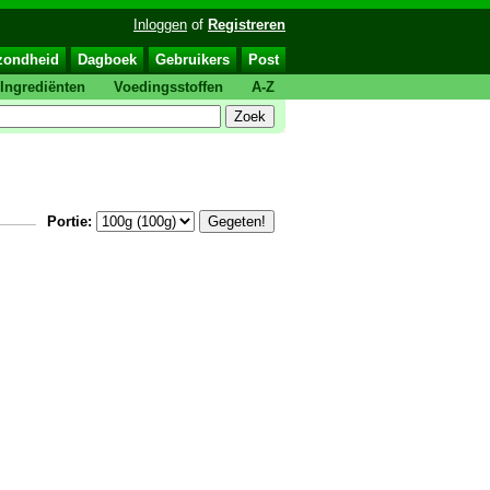
Inloggen
of
Registreren
zondheid
Dagboek
Gebruikers
Post
Ingrediënten
Voedingsstoffen
A-Z
Portie: