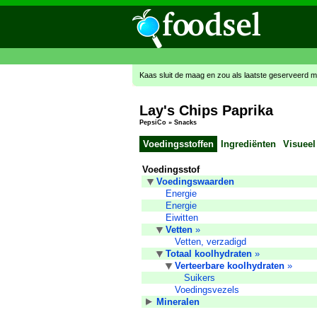
Kaas sluit de maag en zou als laatste geserveerd 
Lay's Chips Paprika
PepsiCo
»
Snacks
Voedingsstoffen
Ingrediënten
Visueel
Voedingsstof
Voedingswaarden
Energie
Energie
Eiwitten
Vetten
»
Vetten, verzadigd
Totaal koolhydraten
»
Verteerbare koolhydraten
»
Suikers
Voedingsvezels
Mineralen