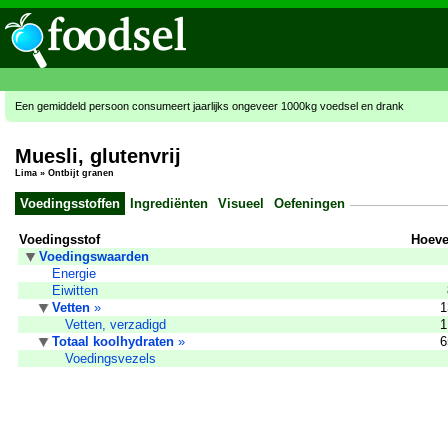
Een gemiddeld persoon consumeert jaarlijks ongeveer 1000kg voedsel en drank
Muesli, glutenvrij
Lima
»
Ontbijt granen
Voedingsstoffen
Ingrediënten
Visueel
Oefeningen
Voedingsstof
Hoeve
Voedingswaarden
Energie
Eiwitten
Vetten
»
1
Vetten, verzadigd
1
Totaal koolhydraten
»
6
Voedingsvezels