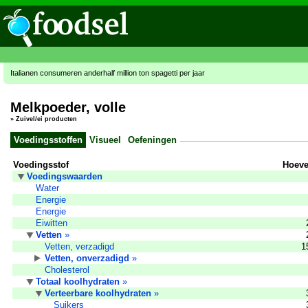
Italianen consumeren anderhalf million ton spagetti per jaar
Melkpoeder, volle
»
Zuivel/ei producten
Voedingsstoffen
Visueel
Oefeningen
Voedingsstof
Hoeve
Voedingswaarden
Water
Energie
Energie
Eiwitten
Vetten
»
Vetten, verzadigd
1
Vetten, onverzadigd
»
Cholesterol
Totaal koolhydraten
»
Verteerbare koolhydraten
»
Suikers