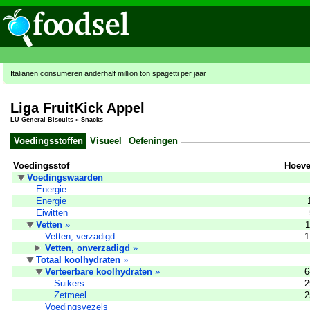
Italianen consumeren anderhalf million ton spagetti per jaar
Liga FruitKick Appel
LU General Biscuits
»
Snacks
Voedingsstoffen
Visueel
Oefeningen
Voedingsstof
Hoeve
Voedingswaarden
Energie
Energie
Eiwitten
Vetten
»
1
Vetten, verzadigd
1
Vetten, onverzadigd
»
Totaal koolhydraten
»
Verteerbare koolhydraten
»
6
Suikers
2
Zetmeel
2
Voedingsvezels