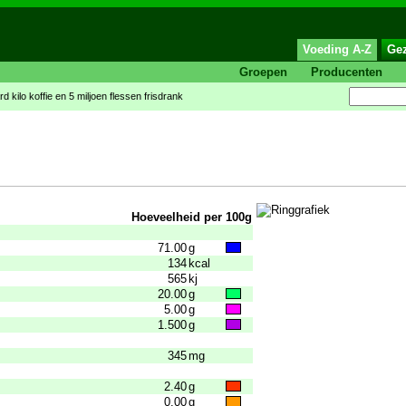
Voeding A-Z
Ge
Groepen
Producenten
 kilo koffie en 5 miljoen flessen frisdrank
Hoeveelheid per 100g
71.00
g
134
kcal
565
kj
20.00
g
5.00
g
1.500
g
345
mg
2.40
g
0.00
g