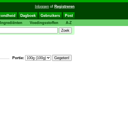
Inloggen
of
Registreren
zondheid
Dagboek
Gebruikers
Post
Ingrediënten
Voedingsstoffen
A-Z
Portie: