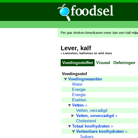
Per jaar drinken Amerikanen meer dan een half miljard
Lever, kalf
»
Lamsvlees, kalfsvlees en wild vlees
Voedingsstoffen
Visueel
Oefeningen
Voedingsstof
Voedingswaarden
Water
Energie
Energie
Eiwitten
Vetten
»
Vetten, verzadigd
Vetten, onverzadigd
»
Cholesterol
Totaal koolhydraten
»
Verteerbare koolhydraten
»
Suikers