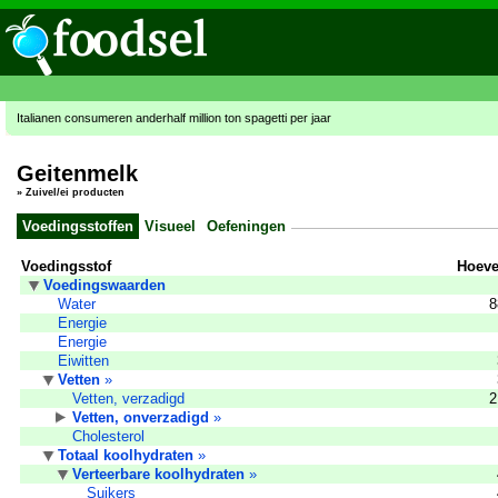
Italianen consumeren anderhalf million ton spagetti per jaar
Geitenmelk
»
Zuivel/ei producten
Voedingsstoffen
Visueel
Oefeningen
Voedingsstof
Hoeve
Voedingswaarden
Water
8
Energie
Energie
Eiwitten
Vetten
»
Vetten, verzadigd
2
Vetten, onverzadigd
»
Cholesterol
Totaal koolhydraten
»
Verteerbare koolhydraten
»
Suikers