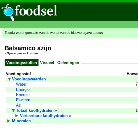
Tequila wordt gemaakt van de wortel van de blauwe agave cactus
Balsamico azijn
»
Specerijen en kruiden
Voedingsstoffen
Visueel
Oefeningen
Voedingsstof
Hoeve
Voedingswaarden
Water
7
Energie
Energie
Eiwitten
As
Totaal koolhydraten
»
1
Verteerbare koolhydraten
»
Mineralen