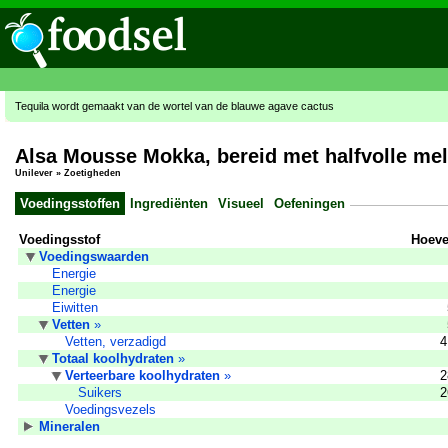
Tequila wordt gemaakt van de wortel van de blauwe agave cactus
Alsa Mousse Mokka, bereid met halfvolle me
Unilever
»
Zoetigheden
Voedingsstoffen
Ingrediënten
Visueel
Oefeningen
Voedingsstof
Hoeve
Voedingswaarden
Energie
Energie
Eiwitten
Vetten
»
Vetten, verzadigd
4
Totaal koolhydraten
»
Verteerbare koolhydraten
»
2
Suikers
2
Voedingsvezels
Mineralen