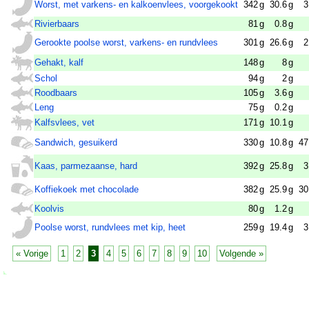
Worst, met varkens- en kalkoenvlees, voorgekookt
342
g
30.6
g
3
Rivierbaars
81
g
0.8
g
Gerookte poolse worst, varkens- en rundvlees
301
g
26.6
g
2
Gehakt, kalf
148
g
8
g
Schol
94
g
2
g
Roodbaars
105
g
3.6
g
Leng
75
g
0.2
g
Kalfsvlees, vet
171
g
10.1
g
Sandwich, gesuikerd
330
g
10.8
g
47
Kaas, parmezaanse, hard
392
g
25.8
g
3
Koffiekoek met chocolade
382
g
25.9
g
30
Koolvis
80
g
1.2
g
Poolse worst, rundvlees met kip, heet
259
g
19.4
g
3
« Vorige
1
2
3
4
5
6
7
8
9
10
Volgende »