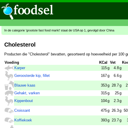
In de categorie 'grootste fast food markt' staat de USA op 1, gevolgd door China
Cholesterol
Producten die "Cholesterol" bevatten, gesorteerd op hoeveelheid per 100 
Voeding
KCal
Vet
Koo
Karper
115
g
4.8
g
Geroosterde kip, fillet
167
g
6.6
g
Blauwe kaas
353
g
28.7
g
2
Gehakt, varken
315
g
25
g
Kippenbout
104
g
2.3
g
Croissant
475
g
26.3
g
50
Koffiekoek
393
g
23.7
g