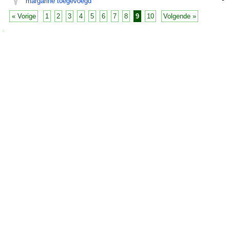
margarine toegevoegd
« Vorige
1
2
3
4
5
6
7
8
9
10
Volgende »