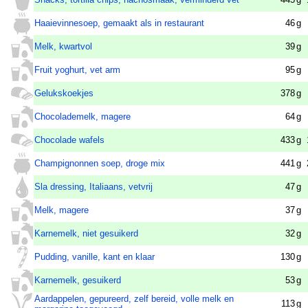
Haaievinnesoep, gemaakt als in restaurant
46
g
Melk, kwartvol
39
g
Fruit yoghurt, vet arm
95
g
Gelukskoekjes
378
g
Chocolademelk, magere
64
g
Chocolade wafels
433
g
Champignonnen soep, droge mix
441
g
Sla dressing, Italiaans, vetvrij
47
g
Melk, magere
37
g
Karnemelk, niet gesuikerd
32
g
Pudding, vanille, kant en klaar
130
g
Karnemelk, gesuikerd
53
g
Aardappelen, gepureerd, zelf bereid, volle melk en
113
g