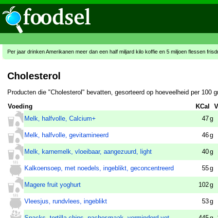
Per jaar drinken Amerikanen meer dan een half miljard kilo koffie en 5 miljoen flessen fris
Cholesterol
Producten die "Cholesterol" bevatten, gesorteerd op hoeveelheid per 100 
Voeding
KCal
V
Melk, halfvolle, Calcium+
47
g
Melk, halfvolle, gevitamineerd
46
g
Melk, karnemelk, vloeibaar, aangezuurd, light
40
g
Kalkoensoep, met noedels, ingeblikt, geconcentreerd
55
g
Magere fruit yoghurt
102
g
Vleesjus, rundvlees, ingeblikt
53
g
Snacks, tortilla chips, nachosmaak, verminderd vet
445
g