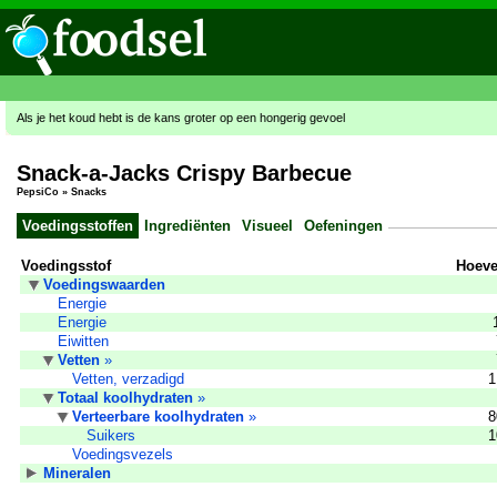
Als je het koud hebt is de kans groter op een hongerig gevoel
Snack-a-Jacks Crispy Barbecue
PepsiCo
»
Snacks
Voedingsstoffen
Ingrediënten
Visueel
Oefeningen
Voedingsstof
Hoeve
Voedingswaarden
Energie
Energie
Eiwitten
Vetten
»
Vetten, verzadigd
1
Totaal koolhydraten
»
Verteerbare koolhydraten
»
8
Suikers
1
Voedingsvezels
Mineralen