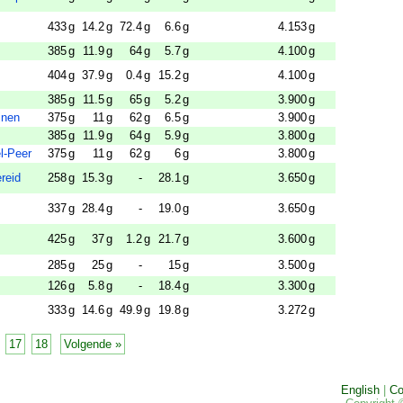
433
g
14.2
g
72.4
g
6.6
g
4.153
g
385
g
11.9
g
64
g
5.7
g
4.100
g
404
g
37.9
g
0.4
g
15.2
g
4.100
g
385
g
11.5
g
65
g
5.2
g
3.900
g
jnen
375
g
11
g
62
g
6.5
g
3.900
g
385
g
11.9
g
64
g
5.9
g
3.800
g
l-Peer
375
g
11
g
62
g
6
g
3.800
g
ereid
258
g
15.3
g
-
28.1
g
3.650
g
337
g
28.4
g
-
19.0
g
3.650
g
425
g
37
g
1.2
g
21.7
g
3.600
g
285
g
25
g
-
15
g
3.500
g
126
g
5.8
g
-
18.4
g
3.300
g
333
g
14.6
g
49.9
g
19.8
g
3.272
g
17
18
Volgende »
English
|
Co