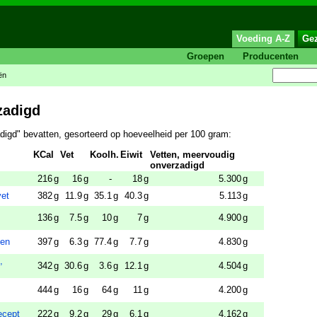
Voeding A-Z
Ge
Groepen
Producenten
ën
zadigd
digd" bevatten, gesorteerd op hoeveelheid per 100 gram:
KCal
Vet
Koolh.
Eiwit
Vetten, meervoudig
onverzadigd
216
g
16
g
-
18
g
5.300
g
vet
382
g
11.9
g
35.1
g
40.3
g
5.113
g
136
g
7.5
g
10
g
7
g
4.900
g
ten
397
g
6.3
g
77.4
g
7.7
g
4.830
g
,
342
g
30.6
g
3.6
g
12.1
g
4.504
g
444
g
16
g
64
g
11
g
4.200
g
ecept
222
g
9.2
g
29
g
6.1
g
4.162
g