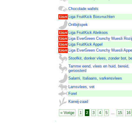
Chocolade wafels
Liga FruitKick Bosvruchten
Ontbijtspek
Liga FruitKick Abrikoos
Liga EverGreen Crunchy Muesli Rozi
Liga FruitKick Appel
Liga EverGreen Crunchy Muesli Appe
Stoofkit, donker vlees, zonder bot, b
Tamme eend, vlees en huid, bereid,
geroosterd
Salami, Italiaans, varkensvlees
Lamsvlees, vet
Forel
Karwij-zaad
« Vorige
1
2
3
4
5
...
15
16