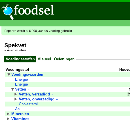
Popcorn wordt al 6.000 jaar als voeding gebruikt
Spekvet
»
Vetten en oliën
Voedingsstoffen
Visueel
Oefeningen
Voedingsstof
Hoeve
Voedingswaarden
Energie
Energie
Vetten
»
Vetten, verzadigd
»
3
Vetten, onverzadigd
»
Cholesterol
As
Mineralen
Vitamines