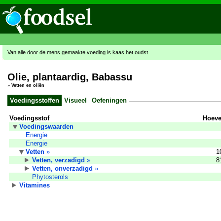
Van alle door de mens gemaakte voeding is kaas het oudst
Olie, plantaardig, Babassu
»
Vetten en oliën
Voedingsstoffen
Visueel
Oefeningen
Voedingsstof
Hoeve
Voedingswaarden
Energie
Energie
Vetten
»
1
Vetten, verzadigd
»
8
Vetten, onverzadigd
»
Phytosterols
Vitamines