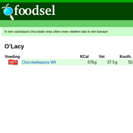
In een standaard chocolade reep zitten meer eiwitten dan in een banaan
O'Lacy
Voeding
KCal
Vet
Koolh.
Chocoladepasta Wit
578
g
37.5
g
55