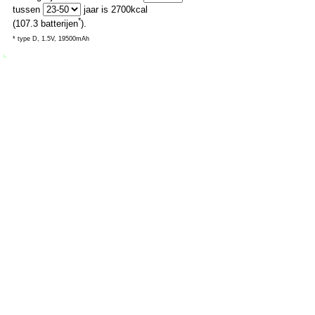
tussen
jaar is
2700
kcal
*
(
107.3
batterijen
).
* type D, 1.5V, 19500mAh